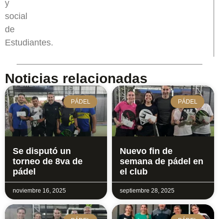
y
social
de
Estudiantes.
Noticias relacionadas
PÁDEL
PÁDEL
Se disputó un
Nuevo fin de
torneo de 8va de
semana de pádel en
pádel
el club
noviembre 16, 2025
septiembre 28, 2025