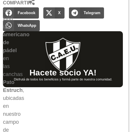
COMPARTIR
Se
Facebook
X
Telegram
jugó
WhatsApp
un
americano
de
pádel
en
las
Hacete socio YA!
canchas
Disfrutá de todos los beneficios y formá parte de nuestra comunidad.
Pato
Estruch
,
ubicadas
en
nuestro
campo
de