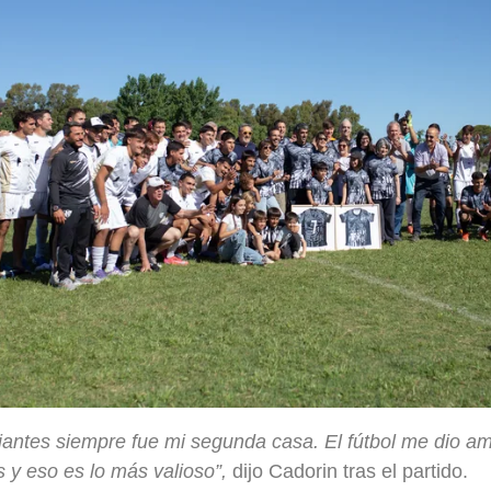
iantes siempre fue mi segunda casa. El fútbol me dio am
 y eso es lo más valioso”,
dijo Cadorin tras el partido.