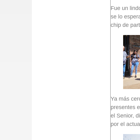
Fue un lind
se lo esper
chip de part
Ya más cerc
presentes e
el Senior, 
por el actua