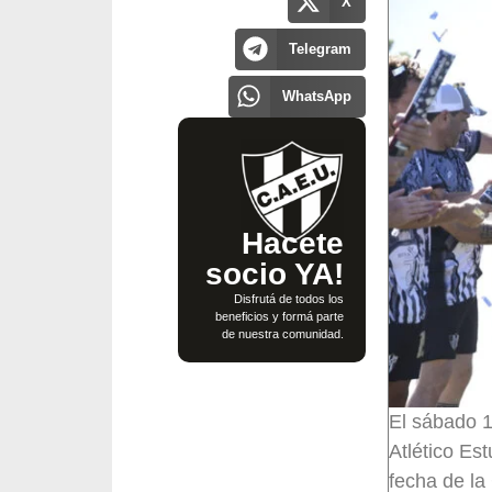
X
Telegram
WhatsApp
Hacete
socio YA!
Disfrutá de todos los
beneficios y formá parte
de nuestra comunidad.
El sábado 1
Atlético Est
fecha de la