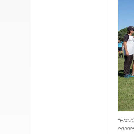
“Estud
edades