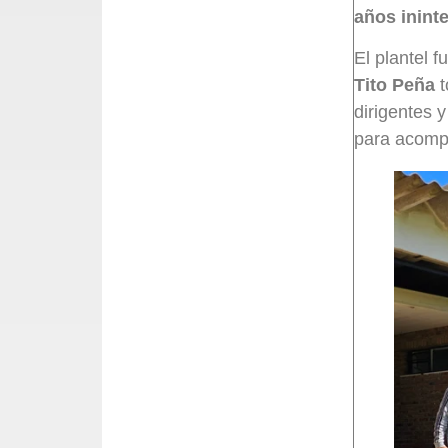
años inint
El plantel f
Tito Peña
t
dirigentes 
para acomp