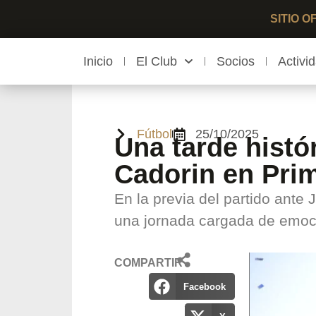
SITIO 
Inicio
El Club
Socios
Activi
Fútbol
25/10/2025
Una tarde histó
Cadorin en Pri
En la previa del partido ante
una jornada cargada de emoci
COMPARTIR
Facebook