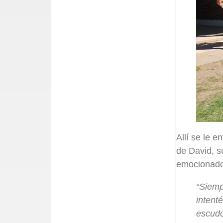
Allí se le 
de David, s
emocionado,
“Siemp
intent
escudo 