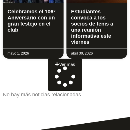
Celebramos el 106°
Estudiantes
Aniversario con un
convoca a los
gran festejo en el
socios de tenis a
club
una reunión
informativa este
viernes
mayo 1, 2026
abril 30, 2026
Ver más
No hay más noticias relacionadas