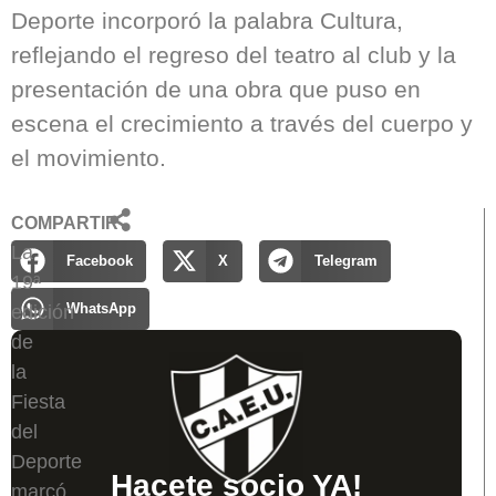
Deporte incorporó la palabra Cultura,
reflejando el regreso del teatro al club y la
presentación de una obra que puso en
escena el crecimiento a través del cuerpo y
el movimiento.
COMPARTIR
La
Facebook
X
Telegram
19ª
WhatsApp
edición
de
la
Fiesta
del
Deporte
Hacete socio YA!
marcó