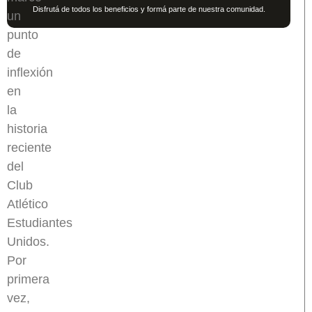
Disfrutá de todos los beneficios y formá parte de nuestra comunidad.
un
punto
de
inflexión
en
la
historia
reciente
del
Club
Atlético
Estudiantes
Unidos.
Por
primera
vez,