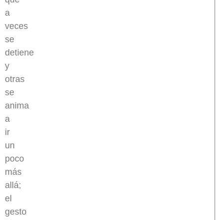
a
veces
se
detiene
y
otras
se
anima
a
ir
un
poco
más
allá;
el
gesto