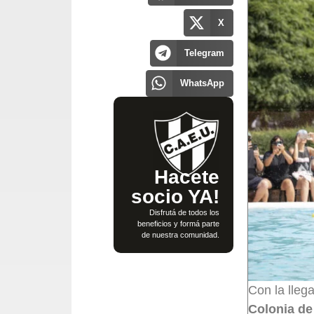
X
Telegram
WhatsApp
Hacete
socio YA!
Disfrutá de todos los
beneficios y formá parte
de nuestra comunidad.
Con la lleg
Colonia de