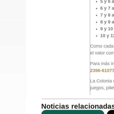
5 y 6 
6 y 7 
7 y 8 
8 y 9 
9 y 10
10 y 1
Como cada 
el valor co
Para más in
2396-6107
La Colonia d
juegos, pile
Noticias relacionada