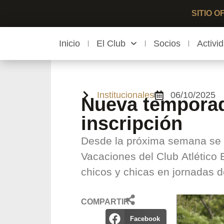
SITIO 
Inicio
El Club
Socios
Activi
Institucionales
06/10/2025
Nueva temporad
inscripción
Desde la próxima semana se a
Vacaciones del Club Atlético
chicos y chicas en jornadas d
COMPARTIR
Facebook