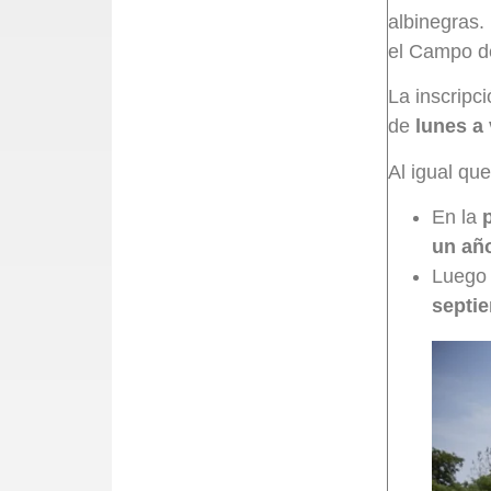
albinegras.
el Campo d
La inscripc
de
lunes a 
Al igual qu
En la
un añ
Luego 
septi