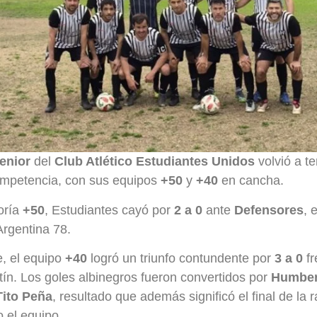
enior
del
Club Atlético Estudiantes Unidos
volvió a t
ompetencia, con sus equipos
+50
y
+40
en cancha.
oría
+50
, Estudiantes cayó por
2 a 0
ante
Defensores
, 
rgentina 78.
e, el equipo
+40
logró un triunfo contundente por
3 a 0
fr
ín. Los goles albinegros fueron convertidos por
Humber
Tito Peña
, resultado que además significó el final de la
 el equipo.