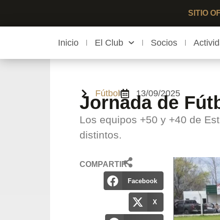
SITIO 
Inicio
El Club
Socios
Activi
Fútbol
13/09/2025
Jornada de Fútb
Los equipos +50 y +40 de Est
distintos.
COMPARTIR
Facebook
X