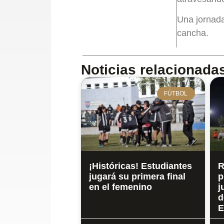
Una jornada
cancha.
Noticias relacionada
FÚTBOL
¡Históricas! Estudiantes
R
jugará su primera final
p
en el femenino
j
d
E