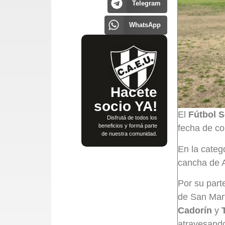
Telegram
WhatsApp
Hacete
socio YA!
El
Fútbol S
Disfrutá de todos los
beneficios y formá parte
fecha de c
de nuestra comunidad.
En la categ
cancha de A
Por su part
de San Mart
Cadorín
y
atravesando