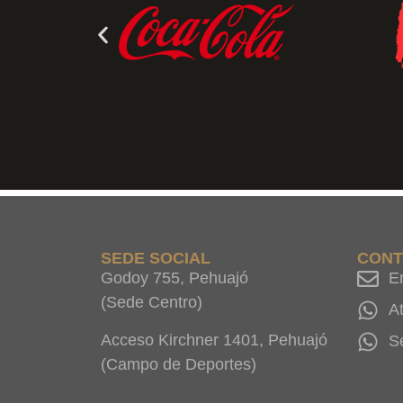
SEDE SOCIAL
CONT
Godoy 755, Pehuajó
E
(Sede Centro)
A
Acceso Kirchner 1401, Pehuajó
S
(Campo de Deportes)