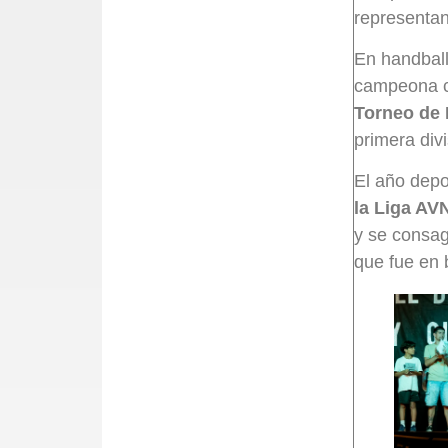
representan
En handball
campeona 
Torneo de 
primera div
El año depo
la Liga A
y se consa
que fue en 