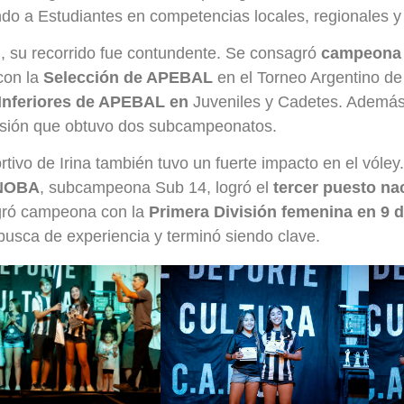
do a Estudiantes en competencias locales, regionales y
, su recorrido fue contundente. Se consagró
campeona 
con la
Selección de APEBAL
en el Torneo Argentino d
Inferiores de APEBAL en
Juveniles y Cadetes. Además
isión que obtuvo dos subcampeonatos.
rtivo de Irina también tuvo un fuerte impacto en el vóle
VNOBA
, subcampeona Sub 14, logró el
tercer puesto n
gró campeona con la
Primera División femenina en 9 d
busca de experiencia y terminó siendo clave.