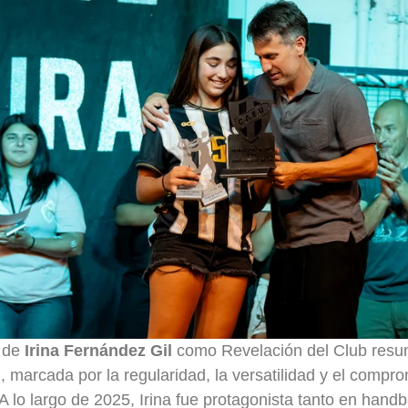
n de
Irina Fernández Gil
como Revelación del Club resu
, marcada por la regularidad, la versatilidad y el compr
 A lo largo de 2025, Irina fue protagonista tanto en hand