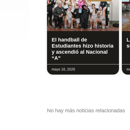
El handball de
L
Estudiantes hizo historia
s
y ascendió al Nacional
“A”
mayo 16, 2026
ma
No hay más noticias relacionadas