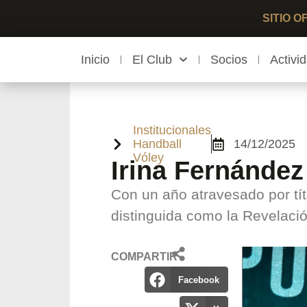
SITIO 
Inicio
El Club
Socios
Activi
Institucionales
Handball
14/12/2025
Vóley
Irina Fernández 
Con un año atravesado por tít
distinguida como la Revelación
COMPARTIR
Facebook