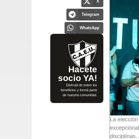
X
Telegram
WhatsApp
Hacete
socio YA!
Disfrutá de todos los
beneficios y formá parte
de nuestra comunidad.
La elecció
excepcional
disciplinas.