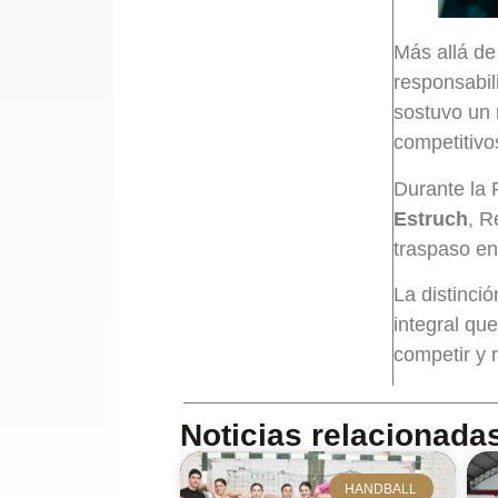
Más allá de
responsabil
sostuvo un 
competitivo
Durante la 
Estruch
, R
traspaso en
La distinció
integral qu
competir y r
Noticias relacionada
HANDBALL