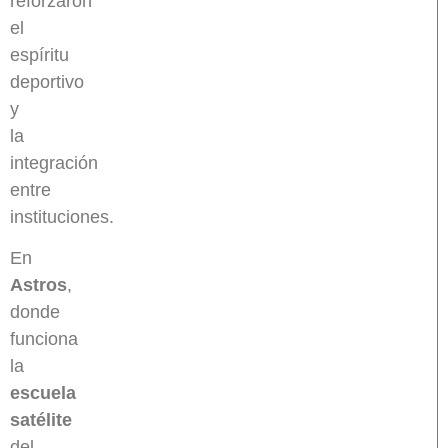
reforzaron
el
espíritu
deportivo
y
la
integración
entre
instituciones.
En
Astros
,
donde
funciona
la
escuela
satélite
del