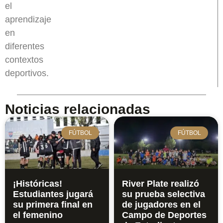
el
aprendizaje
en
diferentes
contextos
deportivos.
Noticias relacionadas
FÚTBOL
FÚTBOL
¡Históricas!
River Plate realizó
Estudiantes jugará
su prueba selectiva
su primera final en
de jugadores en el
el femenino
Campo de Deportes