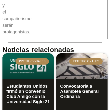
y
el
compañerismo
serán
protagonistas.
Noticias relacionadas
INSTITUCIONALES
INSTITUCIONALES
Estudiantes Unidos
Convocatoria a
firmó un Convenio
Asamblea General
Club Amigo con la
Ordinaria
Universidad Siglo 21