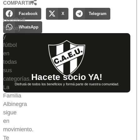
COMPARTIR
Facebook
X
Telegram
Handball,
WhatsApp
hockey
y
fútbol
en
todas
sus
Hacete socio YA!
categorías.
Disfrutá de todos los beneficios y formá parte de nuestra comunidad.
La
Familia
Albinegra
sigue
en
movimiento.
Te