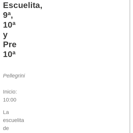
Escuelita,
9ª,
10ª
y
Pre
10ª
Pellegrini
Inicio:
10:00
La
escuelita
de