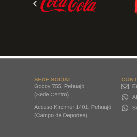
SEDE SOCIAL
CONT
Godoy 755, Pehuajó
E
(Sede Centro)
A
Acceso Kirchner 1401, Pehuajó
S
(Campo de Deportes)